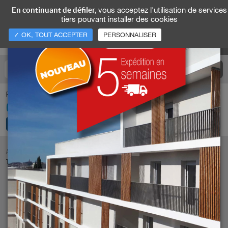
vous acceptez l'utilisation de services
En continuant de défiler,
tiers pouvant installer des cookies
✓ OK, TOUT ACCEPTER
PERSONNALISER
Pour nous appeler
04 74 93 25 35
ACCUEIL
NOS RÉALISATIONS
TAVIRA AÇOTEIAS DO BARRIL - SANTA LUZIA (PORTUGAL)
UNE QUESTION SUR CETTE RÉALISATION ?
DEMANDE D'ÉTUDE