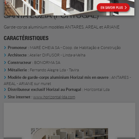
TAVIRA AÇOTEIAS DO BARRIL -
SANTA LUZIA (PORTUGAL)
Garde-corps aluminium modèles ANTARES, AREAL et ARIANE
CARACTÉRISTIQUES
Promoteur :
MARÉ CHEIA SA - Coop. de Habitação e Construção
Architecte :
Atelier DIFUSOR - Linda-a-Velha
Constructeur :
BONORMA SA
Métallerie :
Fernando Alegre Lda - Tavira
Modèle de garde-corps aluminium Horizal mis en œuvre :
ANTARES -
AREAL - ARIANE sur muret
Distributeur exclusif Horizal au Portugal :
Horizontal Lda
Site internet :
www.horizontal-lda.com