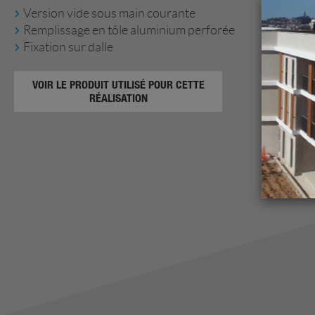
Version vide sous main courante
Remplissage en tôle aluminium perforée
Fixation sur dalle
VOIR LE PRODUIT UTILISÉ POUR CETTE
RÉALISATION