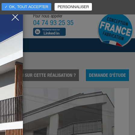
MES-NOUS ?
NORMES
RECRUTEMENT
CONTACTS
✓ OK, TOUT ACCEPTER
PERSONNALISER
Pour nous appeler
04 74 93 25 35
ERCIAL
E QUESTION SUR CETTE RÉALISATION ?
DEMANDE D'ÉTUDE