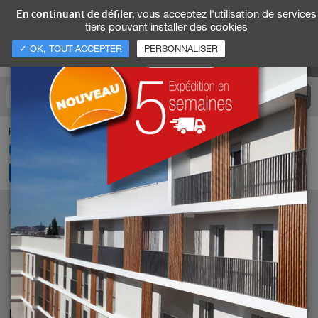
vous acceptez l'utilisation de services
En continuant de défiler,
tiers pouvant installer des cookies
✓ OK, TOUT ACCEPTER
PERSONNALISER
Pour nous appeler
04 74 93 25 35
ACCUEIL
NOS RÉALISATIONS
PORTUGAL - ALBUFEIRA (ALGARVE)
UNE QUESTION SUR CETTE RÉALISATION ?
DEMANDE D'ÉTUDE
PORTUGAL - ALBUFEIRA (ALGARVE)