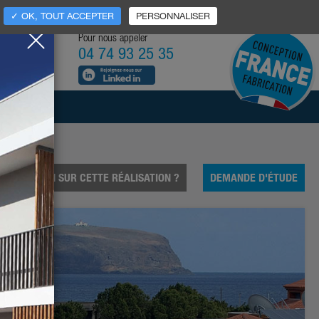
MES-NOUS ?
NORMES
RECRUTEMENT
CONTACTS
✓ OK, TOUT ACCEPTER
PERSONNALISER
Pour nous appeler
04 74 93 25 35
ERCIAL
E QUESTION SUR CETTE RÉALISATION ?
DEMANDE D'ÉTUDE