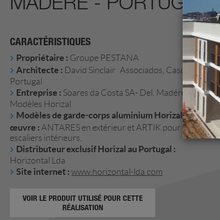
MADÈRE - PORTUGAL)
CARACTÉRISTIQUES
Propriétaire :
Groupe PESTANA
Architecte :
David Sinclair Associados, Cascais -
Portugal
Entreprise :
Soares da Costa SA- Del. Madére
Modèles Horizal
Modèles de garde-corps aluminium Horizal mis en
œuvre :
ANTARES en extérieur et ARTIK pour les
escaliers intérieurs.
Distributeur exclusif Horizal au Portugal :
Horizontal Lda
Site internet :
www.horizontal-lda.com
VOIR LE PRODUIT UTILISÉ POUR CETTE
RÉALISATION