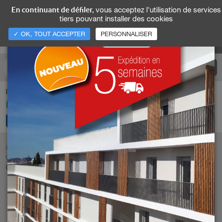
vous acceptez l'utilisation de services
En continuant de défiler,
tiers pouvant installer des cookies
✓ OK, TOUT ACCEPTER
PERSONNALISER
Pour nous appeler
04 74 93 25 35
ACCUEIL
NOS PRODUITS
GARDE-CORPS ALU PRÊT À POSER
GARDE-CORPS ALUMINIUM À BARREAUDAGE
GARDE CORPS FERIA À EFFET MÉTAL
GARDE-CORPS ALUMINIUM MODÈLE MODURAL
UNE QUESTION SUR CE PRODUIT ?
DEMANDE D'ÉTUDE